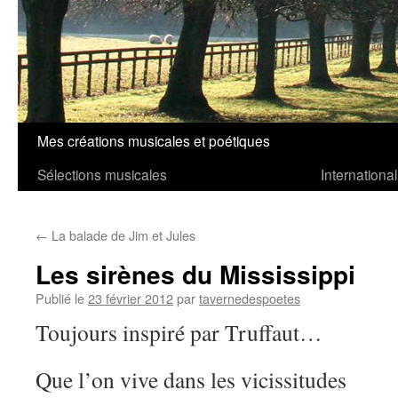
Mes créations musicales et poétiques
Aller
Sélections musicales
International
au
contenu
←
La balade de Jim et Jules
Les sirènes du Mississippi
Publié le
23 février 2012
par
tavernedespoetes
Toujours inspiré par Truffaut…
Que l’on vive dans les vicissitudes