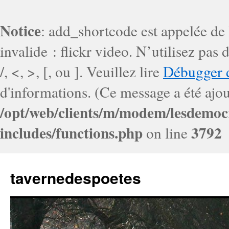
Notice
: add_shortcode est appelée de
invalide : flickr video. N’utilisez pa
/, <, >, [, ou ]. Veuillez lire
Débugger 
d'informations. (Ce message a été ajout
/opt/web/clients/m/modem/lesdemoc
includes/functions.php
3792
on line
tavernedespoetes