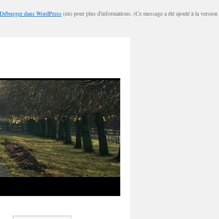
Débugger dans WordPress
(en) pour plus d'informations. (Ce message a été ajouté à la version