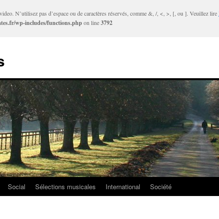
ideo. N’utilisez pas d’espace ou de caractères réservés, comme &, /, <, >, [, ou ]. Veuillez lire
tes.fr/wp-includes/functions.php
on line
3792
s
Social
Sélections musicales
International
Société