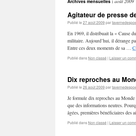
août 2009
Archives mensuelles :
contenu
Agitateur de presse d
Publié le
27 août 2009
par
tavernedespo
En 1969, il distribuait la « Cause du 
militaire. Aujourd’hui, il dérange pa
Entre ces deux moments de sa …
C
Publié dans
Non classé
|
Laisser un com
Dix reproches au Mond
Publié le
26 août 2009
par
tavernedespo
Je formule dix reproches au Monde p
que des informations neutres. Pourq
âgées, premières bénéficiaires des 
Publié dans
Non classé
|
Laisser un com