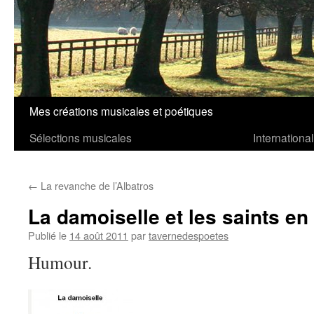
Mes créations musicales et poétiques
Aller
Sélections musicales
International
au
contenu
←
La revanche de l’Albatros
La damoiselle et les saints en
Publié le
14 août 2011
par
tavernedespoetes
Humour.