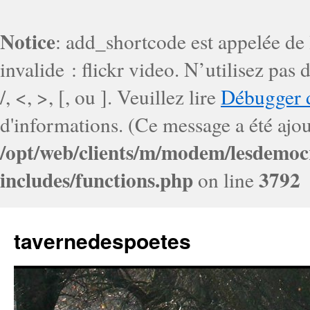
Notice
: add_shortcode est appelée de
invalide : flickr video. N’utilisez pa
/, <, >, [, ou ]. Veuillez lire
Débugger 
d'informations. (Ce message a été ajout
/opt/web/clients/m/modem/lesdemoc
includes/functions.php
3792
on line
tavernedespoetes