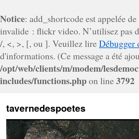
Notice
: add_shortcode est appelée de
invalide : flickr video. N’utilisez pa
/, <, >, [, ou ]. Veuillez lire
Débugger 
d'informations. (Ce message a été ajout
/opt/web/clients/m/modem/lesdemoc
includes/functions.php
3792
on line
tavernedespoetes