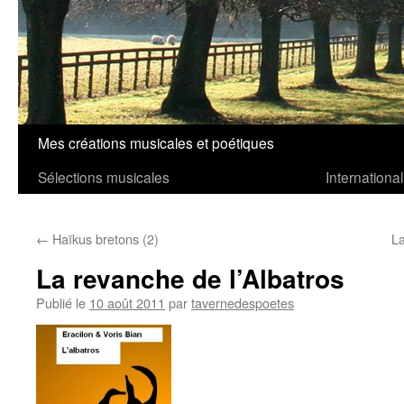
Mes créations musicales et poétiques
Aller
Sélections musicales
International
au
contenu
←
Haïkus bretons (2)
La
La revanche de l’Albatros
Publié le
10 août 2011
par
tavernedespoetes