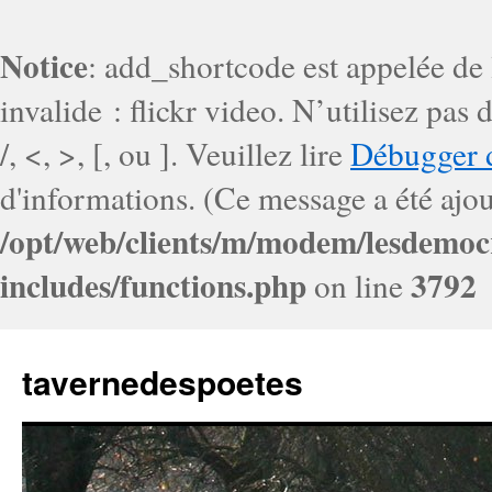
Notice
: add_shortcode est appelée de
invalide : flickr video. N’utilisez pa
/, <, >, [, ou ]. Veuillez lire
Débugger 
d'informations. (Ce message a été ajout
/opt/web/clients/m/modem/lesdemoc
includes/functions.php
3792
on line
tavernedespoetes