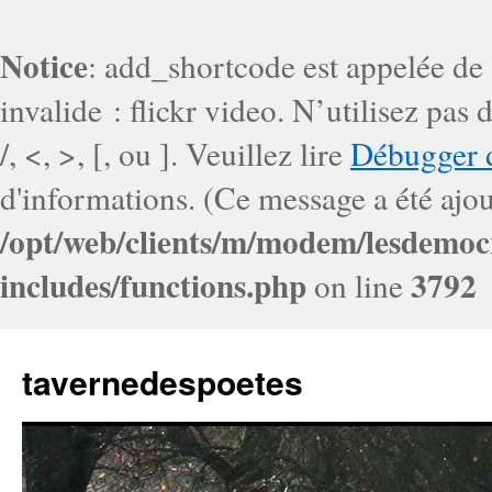
Notice
: add_shortcode est appelée de
invalide : flickr video. N’utilisez pa
/, <, >, [, ou ]. Veuillez lire
Débugger 
d'informations. (Ce message a été ajout
/opt/web/clients/m/modem/lesdemoc
includes/functions.php
3792
on line
tavernedespoetes