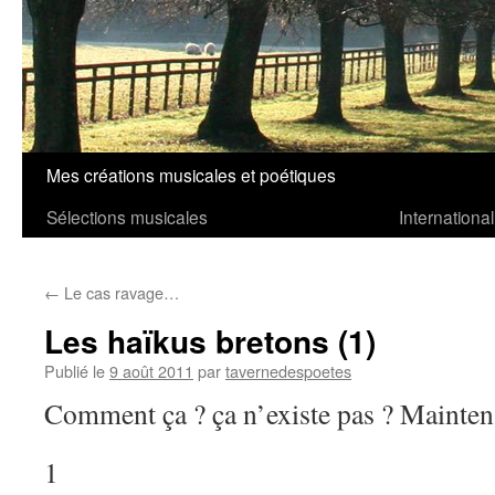
Mes créations musicales et poétiques
Aller
Sélections musicales
International
au
contenu
←
Le cas ravage…
Les haïkus bretons (1)
Publié le
9 août 2011
par
tavernedespoetes
Comment ça ? ça n’existe pas ? Mainte
1