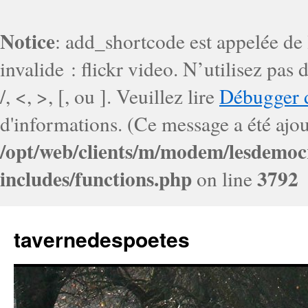
Notice
: add_shortcode est appelée de
invalide : flickr video. N’utilisez pa
/, <, >, [, ou ]. Veuillez lire
Débugger 
d'informations. (Ce message a été ajout
/opt/web/clients/m/modem/lesdemoc
includes/functions.php
3792
on line
tavernedespoetes