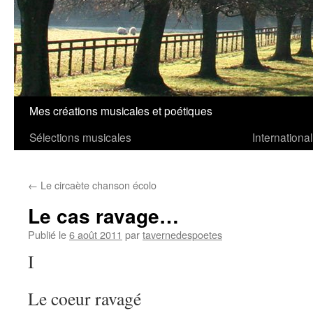
Mes créations musicales et poétiques
Aller
Sélections musicales
International
au
contenu
←
Le circaète chanson écolo
Le cas ravage…
Publié le
6 août 2011
par
tavernedespoetes
I
Le coeur ravagé