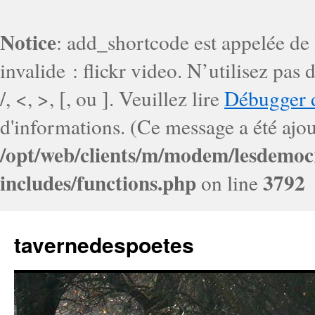
Notice
: add_shortcode est appelée de
invalide : flickr video. N’utilisez pa
/, <, >, [, ou ]. Veuillez lire
Débugger 
d'informations. (Ce message a été ajout
/opt/web/clients/m/modem/lesdemoc
includes/functions.php
3792
on line
tavernedespoetes