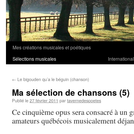
Mes créations musicales et poétiques
Aller
Sélections musicales
International
au
contenu
←
Le bigouden qu’a le béguin (chanson)
Ma sélection de chansons (5)
Publié le
27 février 2011
par
tavernedespoetes
Ce cinquième opus sera consacré à un g
amateurs québécois musicalement déjan