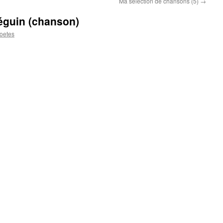
Ma sélection de chansons (5)
→
éguin (chanson)
oetes