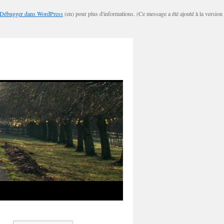
Débugger dans WordPress
(en) pour plus d'informations. (Ce message a été ajouté à la version