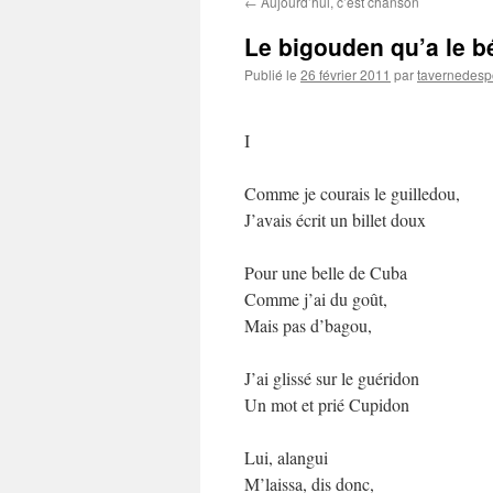
←
Aujourd’hui, c’est chanson
contenu
Le bigouden qu’a le b
Publié le
26 février 2011
par
tavernedesp
I
Comme je courais le guilledou,
J’avais écrit un billet doux
Pour une belle de Cuba
Comme j’ai du goût,
Mais pas d’bagou,
J’ai glissé sur le guéridon
Un mot et prié Cupidon
Lui, alangui
M’laissa, dis donc,