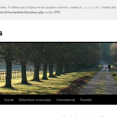
ideo. N’utilisez pas d’espace ou de caractères réservés, comme &, /, <, >, [, ou ]. Veuillez lire
tes.fr/wp-includes/functions.php
on line
3792
s
Social
Sélections musicales
International
Société