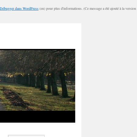
Débugger dans WordPress
(en) pour plus d'informations. (Ce message a été ajouté à la version