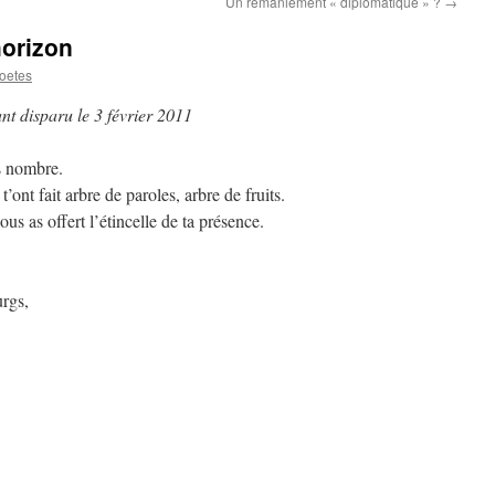
Un remaniement « diplomatique » ?
→
horizon
oetes
 disparu le 3 février 2011
s nombre.
ont fait arbre de paroles, arbre de fruits.
ous as offert l’étincelle de ta présence.
rgs,