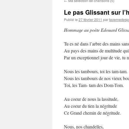
←
Ma sélection de chansons (5)
contenu
Le pas Glissant sur l’
Publié le
27 février 2011
par
tavernedesp
Hommage au poète Edouard Glissant
Tu es né dans l’arbre des mains san
Au pays des mains de multitude qui t’
Par un exceptionnel jour de vie, tu n
Nous les tambours, toi les tam-tam.
Nous les tambours de nos vieux bou
Toi, les Tam- tam des Dom-Tom.
Au coeur de nous la lassitude,
Au coeur du tien la négritude
Ce Grand chemin de négritude.
Nous, nos chandelles,