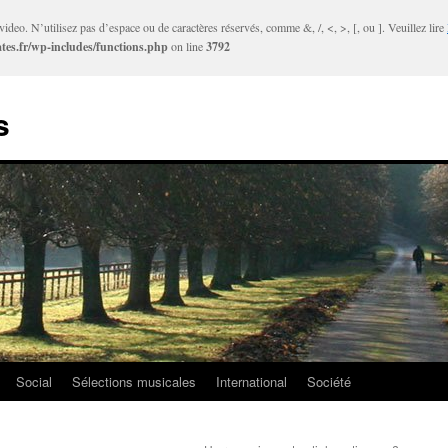
ideo. N’utilisez pas d’espace ou de caractères réservés, comme &, /, <, >, [, ou ]. Veuillez lire
tes.fr/wp-includes/functions.php
on line
3792
s
Social
Sélections musicales
International
Société