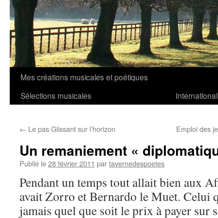
Mes créations musicales et poétiques
Aller
Sélections musicales
International
au
contenu
←
Le pas Glissant sur l’horizon
Emploi des je
Un remaniement « diplomatiqu
Publié le
28 février 2011
par
tavernedespoetes
Pendant un temps tout allait bien aux Aff
avait Zorro et Bernardo le Muet. Celui 
jamais quel que soit le prix à payer sur 