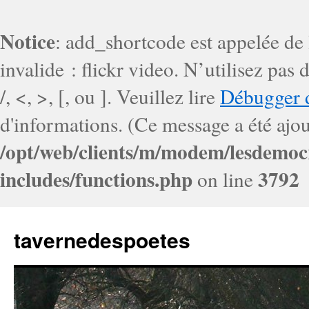
Notice
: add_shortcode est appelée de
invalide : flickr video. N’utilisez pa
/, <, >, [, ou ]. Veuillez lire
Débugger 
d'informations. (Ce message a été ajout
/opt/web/clients/m/modem/lesdemoc
includes/functions.php
3792
on line
tavernedespoetes