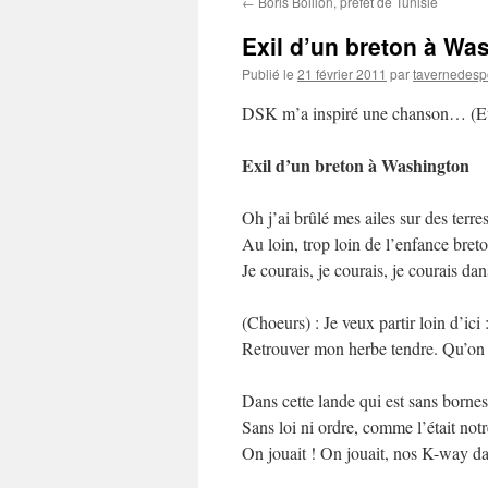
←
Boris Boillon, préfet de Tunisie
contenu
Exil d’un breton à Wa
Publié le
21 février 2011
par
tavernedesp
DSK m’a inspiré une chanson… (Et
Exil d’un breton à Washington
Oh j’ai brûlé mes ailes sur des terres
Au loin, trop loin de l’enfance bret
Je courais, je courais, je courais dan
(Choeurs) : Je veux partir loin d’ici 
Retrouver mon herbe tendre. Qu’on m
Dans cette lande qui est sans bornes
Sans loi ni ordre, comme l’était not
On jouait ! On jouait, nos K-way da