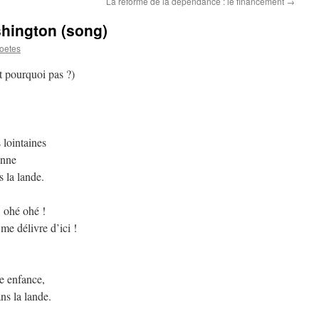
La réforme de la dépendance : le financement
→
shington (song)
oetes
 pourquoi pas ?)
 lointaines
onne
s la lande.
: ohé ohé !
e délivre d’ici !
re enfance,
ns la lande.