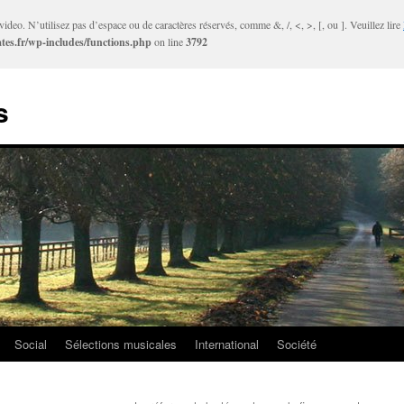
ideo. N’utilisez pas d’espace ou de caractères réservés, comme &, /, <, >, [, ou ]. Veuillez lire
tes.fr/wp-includes/functions.php
on line
3792
s
Social
Sélections musicales
International
Société