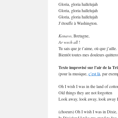
Gloria, gloria hallelujah
Gloria, gloria hallelujah
Gloria, gloria hallelujah
J’étouffe à Washington.
Kenavo
, Bretagne,
Ar wech all
!
Tu sais que je t’aime, où que j’aille.
Bientôt toutes mes douleurs quitte
Texte improvisé sur l’air de la Tr
(pour la musique,
c’est là
, par exem
Oh I wish I was in the land of cotto
Old things they are not forgotten
Look away, look away, look away 
(choeurs) Oh I wish I was in Dixie
In Dixieland I take my stand to live