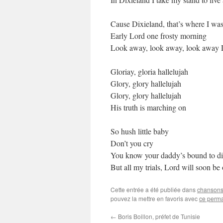
Cause Dixieland, that’s where I wa
Early Lord one frosty morning
Look away, look away, look away 
Gloriay, gloria hallelujah
Glory, glory hallelujah
Glory, glory hallelujah
His truth is marching on
So hush little baby
Don’t you cry
You know your daddy’s bound to d
But all my trials, Lord will soon be 
Cette entrée a été publiée dans
chansons 
pouvez la mettre en favoris avec
ce perma
←
Boris Boillon, préfet de Tunisie