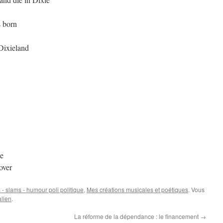
s born
Dixieland
ie
over
- slams - humour poli politique
,
Mes créations musicales et poétiques
. Vous
lien
.
La réforme de la dépendance : le financement
→