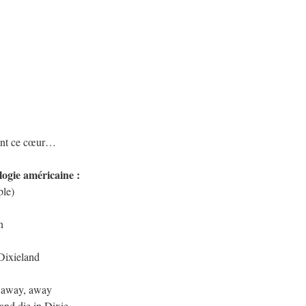
ront ce cœur…
ilogie américaine :
ple)
n
Dixieland
, away, away
 and die in Dixie