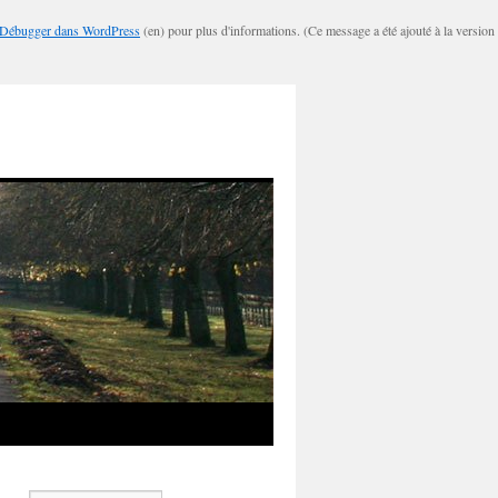
Débugger dans WordPress
(en) pour plus d'informations. (Ce message a été ajouté à la version