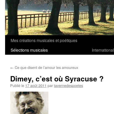
Mes créations musicales et poétiques
Aller
Sélections musicales
International
au
contenu
←
Ce que disent de l’amour les amoureux
Dimey, c’est où Syracuse ?
Publié le
17 août 2011
par
tavernedespoetes