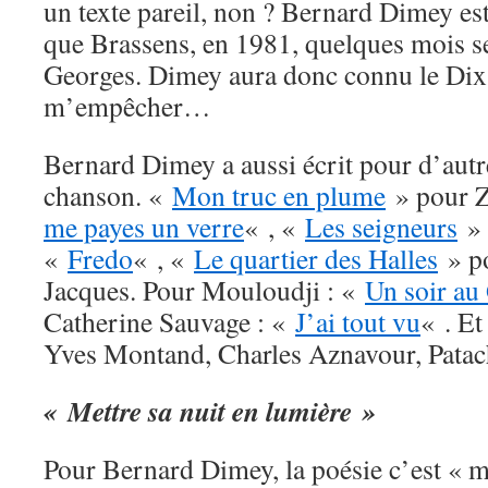
un texte pareil, non ? Bernard Dimey e
que Brassens, en 1981, quelques mois s
Georges. Dimey aura donc connu le Dix 
m’empêcher…
Bernard Dimey a aussi écrit pour d’aut
chanson. «
Mon truc en plume
» pour Z
me payes un verre
« , «
Les seigneurs
» 
«
Fredo
« , «
Le quartier des Halles
» po
Jacques. Pour Mouloudji : «
Un soir au
Catherine Sauvage : «
J’ai tout vu
« . Et
Yves Montand, Charles Aznavour, Patach
« Mettre sa nuit en lumière »
Pour Bernard Dimey, la poésie c’est « me