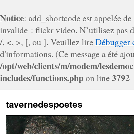
Notice
: add_shortcode est appelée de
invalide : flickr video. N’utilisez pa
/, <, >, [, ou ]. Veuillez lire
Débugger 
d'informations. (Ce message a été ajout
/opt/web/clients/m/modem/lesdemoc
includes/functions.php
3792
on line
tavernedespoetes