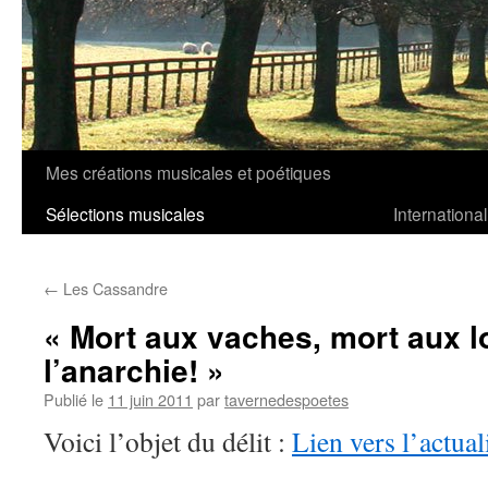
Mes créations musicales et poétiques
Aller
Sélections musicales
International
au
contenu
←
Les Cassandre
« Mort aux vaches, mort aux lo
l’anarchie! »
Publié le
11 juin 2011
par
tavernedespoetes
Voici l’objet du délit :
Lien vers l’actual