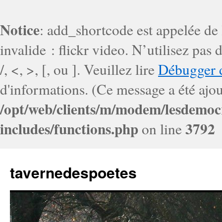
Notice
: add_shortcode est appelée de
invalide : flickr video. N’utilisez pa
/, <, >, [, ou ]. Veuillez lire
Débugger 
d'informations. (Ce message a été ajout
/opt/web/clients/m/modem/lesdemoc
includes/functions.php
3792
on line
tavernedespoetes