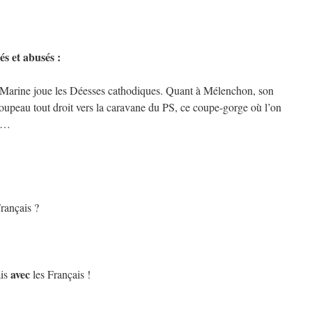
s et abusés :
 Marine joue les Déesses cathodiques. Quant à Mélenchon, son
oupeau tout droit vers la caravane du PS, ce coupe-gorge où l’on
rd…
rançais ?
avec
ais
les Français !