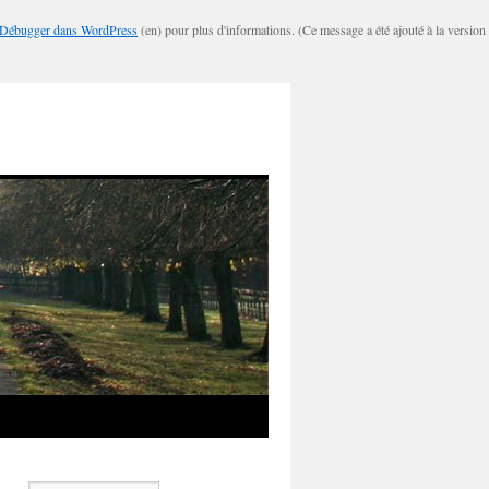
Débugger dans WordPress
(en) pour plus d'informations. (Ce message a été ajouté à la version