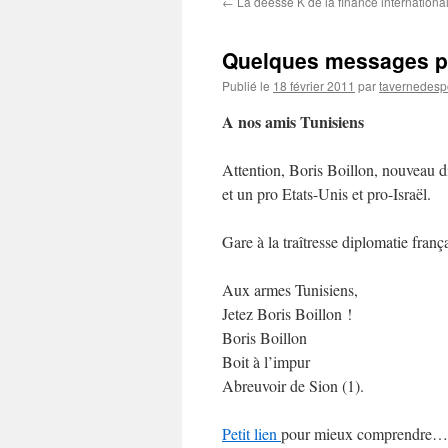
←
La déesse K de la finance internationa
contenu
Quelques messages po
Publié le
18 février 2011
par
tavernedesp
A nos amis Tunisiens
Attention, Boris Boillon, nouveau di
et un pro Etats-Unis et pro-Israël.
Gare à la traîtresse diplomatie fran
Aux armes Tunisiens,
Jetez Boris Boillon !
Boris Boillon
Boit à l’impur
Abreuvoir de Sion (1).
Petit lien
pour mieux comprendre…