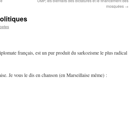
le
UMP, les bienfaits des dictatures et le financement des
mosquées
→
litiques
oetes
plomate français, est un pur produit du sarkozisme le plus radical
çaise. Je vous le dis en chanson (en Marseillaise même) :