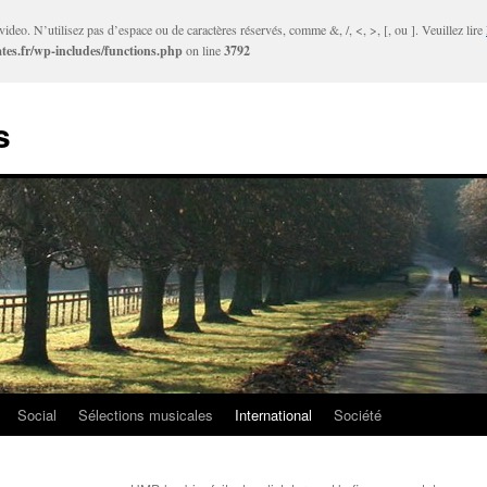
ideo. N’utilisez pas d’espace ou de caractères réservés, comme &, /, <, >, [, ou ]. Veuillez lire
tes.fr/wp-includes/functions.php
on line
3792
s
Social
Sélections musicales
International
Société