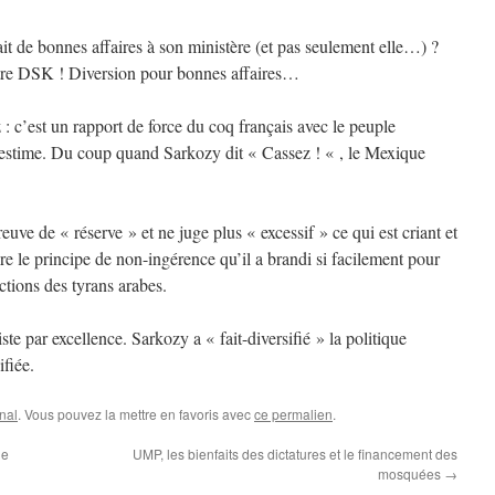
 de bonnes affaires à son ministère (et pas seulement elle…) ?
ntre DSK ! Diversion pour bonnes affaires…
 : c’est un rapport de force du coq français avec le peuple
e estime. Du coup quand Sarkozy dit « Cassez ! « , le Mexique
euve de « réserve » et ne juge plus « excessif » ce qui est criant et
ière le principe de non-ingérence qu’il a brandi si facilement pour
ctions des tyrans arabes.
iste par excellence. Sarkozy a « fait-diversifié » la politique
ifiée.
onal
. Vous pouvez la mettre en favoris avec
ce permalien
.
le
UMP, les bienfaits des dictatures et le financement des
mosquées
→