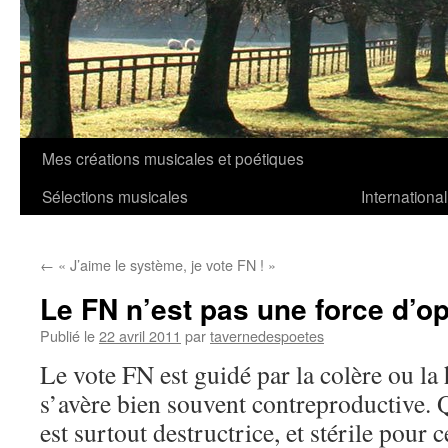
Mes créations musicales et poétiques
Aller
Sélections musicales
International
au
contenu
←
« J’aime le système, je vote FN ! »
Le FN n’est pas une force d’o
Publié le
22 avril 2011
par
tavernedespoetes
Le vote FN est guidé par la colère ou la 
s’avère bien souvent contreproductive. Q
est surtout destructrice, et stérile pour 