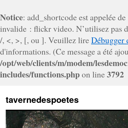
Notice
: add_shortcode est appelée de
invalide : flickr video. N’utilisez pa
/, <, >, [, ou ]. Veuillez lire
Débugger 
d'informations. (Ce message a été ajout
/opt/web/clients/m/modem/lesdemoc
includes/functions.php
3792
on line
tavernedespoetes