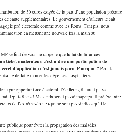
contribution de 30 euros exigée de la part d’une population précaire
ses de santé supplémentaires. Le gouvernement d’ailleurs le sait
émagogie pré-électorale comme avec les Roms. Tant pis, nous
mmunication en mettant une nouvelle fois la main au
la loi de finances
UMP se fout de vous, je rappelle que
 un ticket modérateur, c’est-à-dire une participation de
 décret d’application n’est jamais paru. Pourquoi ?
Pour la
le risque de faire monter les dépenses hospitalières.
nc par opportunisme électoral. D’ailleurs, il aurait pu se
tend depuis 8 ans ! Mais cela serait passé inaperçu. Il préfère faire
teurs de l’extrême-droite (qui ne sont pas si idiots qu’il le
té publique pour éviter la propagation des maladies
t en force, même la gale (à Paris en 2009, une épidémie de gale