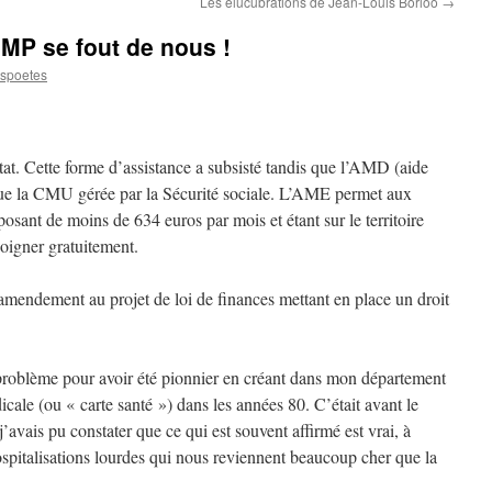
Les élucubrations de Jean-Louis Borloo
→
MP se fout de nous !
espoetes
tat. Cette forme d’assistance a subsisté tandis que l’AMD (aide
ue la CMU gérée par la Sécurité sociale. L’AME permet aux
sposant de moins de 634 euros par mois et étant sur le territoire
soigner gratuitement.
 amendement au projet de loi de finances mettant en place un droit
e problème pour avoir été pionnier en créant dans mon département
icale (ou « carte santé ») dans les années 80. C’était avant le
vais pu constater que ce qui est souvent affirmé est vrai, à
ospitalisations lourdes qui nous reviennent beaucoup cher que la