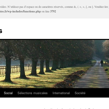
ideo. N’utilisez pas d’espace ou de caractères réservés, comme &, /, <, >, [, ou ]. Veuillez lire
tes.fr/wp-includes/functions.php
on line
3792
s
Social
Sélections musicales
International
Société