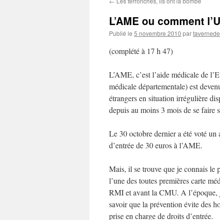
←
Les terroriches, ils ont la bombe
contenu
L’AME ou comment l’U
Publié le
5 novembre 2010
par
taverned
(complété à 17 h 47)
L’AME, c’est l’aide médicale de l’E
médicale départementale) est deven
étrangers en situation irrégulière di
depuis au moins 3 mois de se faire 
Le 30 octobre dernier a été voté un
d’entrée de 30 euros à l’AME.
Mais, il se trouve que je connais l
l’une des toutes premières carte méd
RMI et avant la CMU. A l’époque, j’a
savoir que la prévention évite des h
prise en charge de droits d’entrée.