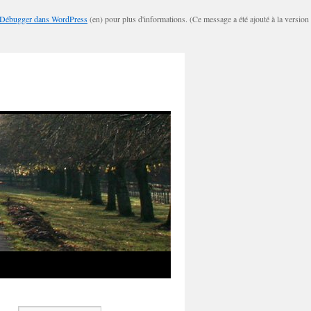
Débugger dans WordPress
(en) pour plus d'informations. (Ce message a été ajouté à la version