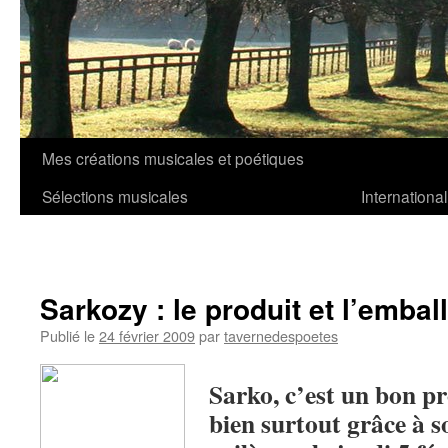
Mes créations musicales et poétiques
Aller
Sélections musicales
International
au
contenu
Sarkozy : le produit et l’embal
Publié le
24 février 2009
par
tavernedespoetes
Sarko, c’est un bon pr
bien surtout grâce à s