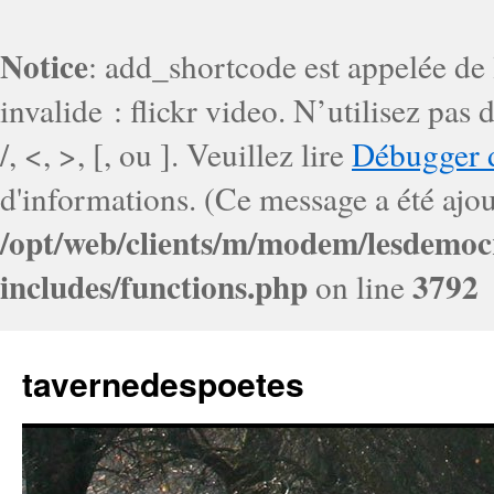
Notice
: add_shortcode est appelée de
invalide : flickr video. N’utilisez pa
/, <, >, [, ou ]. Veuillez lire
Débugger 
d'informations. (Ce message a été ajout
/opt/web/clients/m/modem/lesdemoc
includes/functions.php
3792
on line
tavernedespoetes